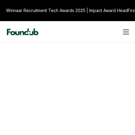
Winnaar Recruitment Tech Awards 2025
|
Impact Award HeadFirs
Product
Over ons
Veelgestelde Vragen